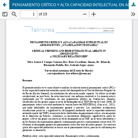
PENSAMIENTO CRÍTICO Y ALTA CAPACIDAD INTELECTUAL EN ADOLESCENTES: ¿UNA RELACIÓN NECESARIA?